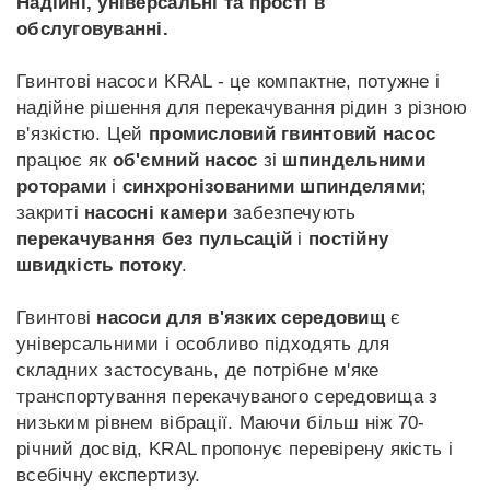
Надійні, універсальні та прості в
обслуговуванні.
ET
LT
LV
ID
Гвинтові насоси KRAL - це компактне, потужне і
надійне рішення для перекачування рідин з різною
в'язкістю. Цей
промисловий гвинтовий насос
працює як
об'ємний насос
зі
шпиндельними
роторами
і
синхронізованими шпинделями
;
закриті
насосні камери
забезпечують
перекачування без пульсацій
і
постійну
швидкість потоку
.
Гвинтові
насоси для в'язких середовищ
є
універсальними і особливо підходять для
складних застосувань, де потрібне м'яке
транспортування перекачуваного середовища з
низьким рівнем вібрації. Маючи більш ніж 70-
річний досвід, KRAL пропонує перевірену якість і
всебічну експертизу.