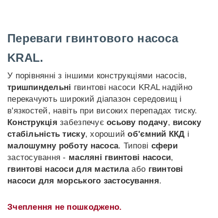
Переваги гвинтового насоса
KRAL.
У порівнянні з іншими конструкціями насосів,
тришпиндельні
гвинтові насоси KRAL надійно
перекачують широкий діапазон середовищ і
в'язкостей, навіть при високих перепадах тиску.
Конструкція
забезпечує
осьову подачу
,
високу
стабільність тиску
, хороший
об'ємний ККД
і
малошумну роботу насоса
. Типові
сфери
застосування -
масляні гвинтові насоси
,
гвинтові насоси для мастила
або
гвинтові
насоси для морського застосування
.
Зчеплення не пошкоджено.