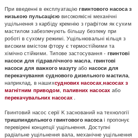
При введенні в експлуатацію
гвинтового насоса з
низькою пульсацією
високоякісні механічні
ущільнення з карбіду кремнію з графітом як сухим
мастилом забезпечують більшу безпеку при
роботі в сухому режимі. Ущільнювальні кільця з
високим вмістом фтору є термостійкими та
хімічно стійкими. Типове застосування -
гвинтові
насоси для гідравлічного масла
,
гвинтові
насоси для важкого мазуту
або
насоси для
перекачування суднового дизельного мастила
,
наприклад, в наших
суднових насосах
,
насосах з
магнітним приводом
,
паливних насосах
або
перекачувальних насосах
.
Гвинтовий насос серії K заснований на технології
тришпиндельного гвинтового насоса
і пропонує
перевірені концепції ущільнення. Доступні
радіальне ущільнення вала, механічне ущільнення