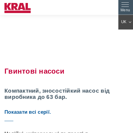
UK
DE
EN
ES
PL
FR
IT
AR
KO
Гвинтові насоси
JA
ZH
CS
PT
TR
HU
Компактний, зносостійкий насос від
виробника до 63 бар.
FA
NL
RO
FI
Показати всі серії.
SK
DA
EL
BG
SV
SL