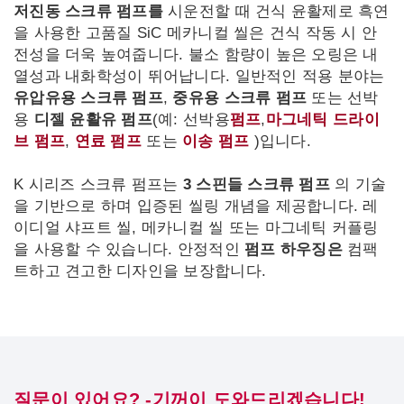
저진동 스크류 펌프를
시운전할 때 건식 윤활제로 흑연
을 사용한 고품질 SiC 메카니컬 씰은 건식 작동 시 안
전성을 더욱 높여줍니다. 불소 함량이 높은 오링은 내
열성과 내화학성이 뛰어납니다. 일반적인 적용 분야는
유압유용 스크류 펌프
,
중유용 스크류 펌프
또는 선박
용
디젤 윤활유 펌프
(예: 선박용
펌프
,
마그네틱 드라이
브 펌프
,
연료 펌프
또는
이송 펌프
)입니다.
K 시리즈 스크류 펌프는
3 스핀들 스크류 펌프
의 기술
을 기반으로 하며 입증된 씰링 개념을 제공합니다. 레
이디얼 샤프트 씰, 메카니컬 씰 또는 마그네틱 커플링
을 사용할 수 있습니다. 안정적인
펌프 하우징은
컴팩
트하고 견고한 디자인을 보장합니다.
질문이 있어요? -기꺼이 도와드리겠습니다!