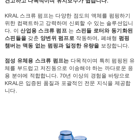
견고하고 다목적이며 유지보수가 쉽습니다.
LT
LV
KRAL 스크류 펌프는 다양한 점도의 액체를 펌핑하기
UK
ID
위한 컴팩트하고 강력하며 신뢰할 수 있는 솔루션입니
다. 이
산업용 스크류 펌프
는
스핀들 로터와
동기화된
스핀들을
갖춘
양변위 펌프로
작동하며, 폐쇄형
펌핑
챔버는
맥동 없는 펌핑과
일정한 유량을
보장합니다.
점성 유체용 스크류 펌프는
다목적이며 특히 펌핑된 유
체를 부드럽고 저진동으로 이송해야 하는 까다로운 응
용 분야에 적합합니다. 70년 이상의 경험을 바탕으로
KRAL은 입증된 품질과 포괄적인 전문 지식을 제공합
니다.