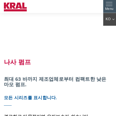
KO
DE
EN
ES
PL
FR
IT
AR
JA
나사 펌프
ZH
CS
PT
TR
HU
FA
최대 63 바까지 제조업체로부터 컴팩트한 낮은
마모 펌프.
NL
RO
FI
SK
모든 시리즈를 표시합니다.
DA
EL
BG
SV
SL
ET