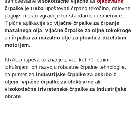
samosesalne
visokotlačne vijačne
ali
ojačevalne
črpalke
je treba
upoštevati črpano tekočino, delovne
pogoje, mesto vgradnje ter standarde in smernice.
Tipične aplikacije so
vijačne črpalke za črpanje
mazalnega olja
,
vijačne črpalke za oljne tokokroge
ali
črpalka za mazalno olje za plovila z dizelskim
motorjem
.
KRAL prispeva to znanje z več kot 70-letnimi
izkušnjami pri razvoju robustne črpalne tehnologije,
na primer za
industrijske črpalke za oskrbo z
oljem
,
vijačne črpalke za elektrarne
ali
visokotlačne trivretenske črpalke za industrijske
obrate
.