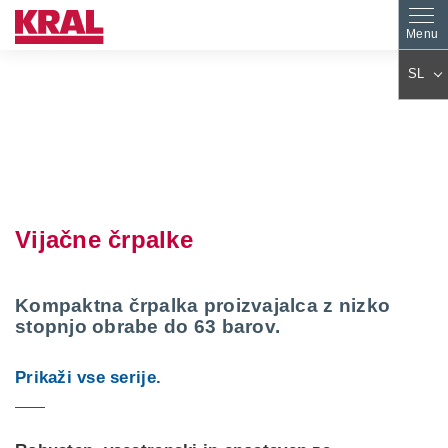
SL
DE
EN
ES
PL
FR
IT
AR
KO
Vijačne črpalke
JA
ZH
CS
PT
TR
HU
Kompaktna črpalka proizvajalca z nizko
stopnjo obrabe do 63 barov.
FA
NL
RO
FI
Prikaži vse serije.
SK
DA
EL
BG
SV
ET