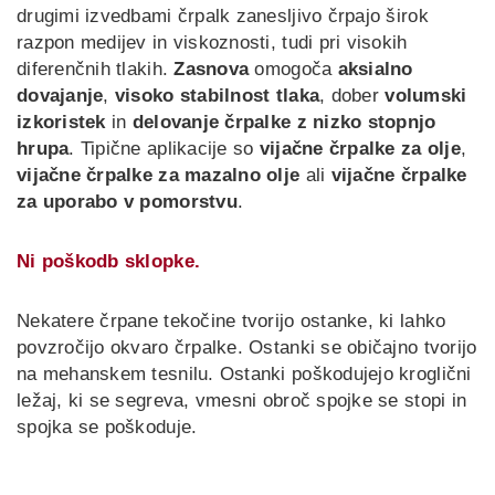
drugimi izvedbami črpalk zanesljivo črpajo širok
razpon medijev in viskoznosti, tudi pri visokih
diferenčnih tlakih.
Zasnova
omogoča
aksialno
dovajanje
,
visoko stabilnost tlaka
, dober
volumski
izkoristek
in
delovanje črpalke z nizko stopnjo
hrupa
. Tipične aplikacije so
vijačne črpalke za olje
,
vijačne črpalke za mazalno olje
ali
vijačne črpalke
za uporabo v pomorstvu
.
Ni poškodb sklopke.
Nekatere črpane tekočine tvorijo ostanke, ki lahko
povzročijo okvaro črpalke. Ostanki se običajno tvorijo
na mehanskem tesnilu. Ostanki poškodujejo kroglični
ležaj, ki se segreva, vmesni obroč spojke se stopi in
spojka se poškoduje.