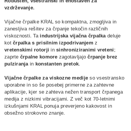
Robusten, vsestranski in enostaven za
vzdrževanje.
LT
LV
UK
ID
Vijačne črpalke KRAL so kompaktna, zmogljiva in
zanesljiva rešitev za črpanje tekočin različnih
viskoznosti. Ta
industrijska vijačna črpalka
deluje
kot
črpalka s prisilnim izpodrivanjem
z
vretenskimi rotorji
in
sinhroniziranimi vreteni
;
zaprte
črpalne komore
zagotavljajo
črpanje brez
pulziranja
in
konstanten pretok
.
Vijačne črpalke za viskozne medije
so vsestransko
uporabne in so še posebej primerne za zahtevne
aplikacije, kjer se zahteva nežen transport črpanega
medija z nizkimi vibracijami. Z več kot 70-letnimi
izkušnjami KRAL ponuja preverjeno kakovost in
obsežno strokovno znanje.