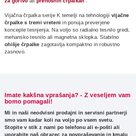
za gorivo
ali
prenosnih črpalkah
.
Vijačna črpalka serije K temelji na tehnologiji
vijačne
črpalke s tremi vreteni
in ponuja preverjene
koncepte tesnjenja. Na voljo so radialno tesnilo gredi,
mehansko tesnilo ali magnetna sklopka. Stabilno
ohišje črpalke
zagotavlja kompaktno in robustno
zasnovo.
Imate kakšna vprašanja? - Z veseljem vam
bomo pomagali!
Mi in naši neodvisni prodajni in servisni partnerji
smo vam kadar koli na voljo po vsem svetu.
Stopite v stik z nami po telefonu ali e-pošti ali
uporabite naš obrazec za povpraševanje in kmalu