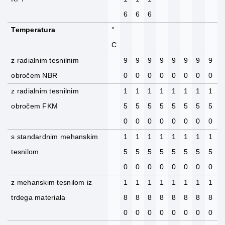
6
6
6
Temperatura
°
C
z radialnim tesnilnim
9
9
9
9
9
9
9
9
obročem NBR
0
0
0
0
0
0
0
0
z radialnim tesnilnim
1
1
1
1
1
1
1
1
obročem FKM
5
5
5
5
5
5
5
5
0
0
0
0
0
0
0
0
s standardnim mehanskim
1
1
1
1
1
1
1
1
tesnilom
5
5
5
5
5
5
5
5
0
0
0
0
0
0
0
0
z mehanskim tesnilom iz
1
1
1
1
1
1
1
1
trdega materiala
8
8
8
8
8
8
8
8
0
0
0
0
0
0
0
0