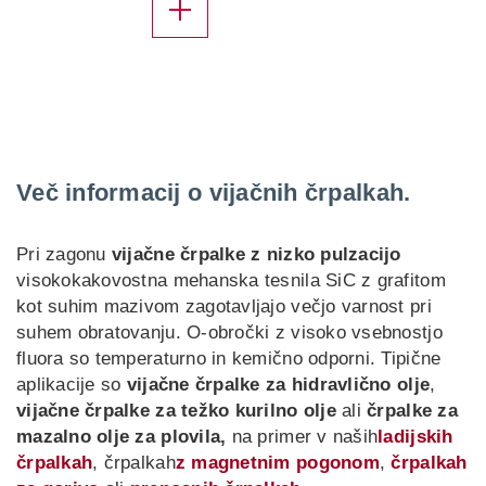
Več informacij o vijačnih črpalkah.
Pri zagonu
vijačne črpalke z nizko pulzacijo
visokokakovostna mehanska tesnila SiC z grafitom
kot suhim mazivom zagotavljajo večjo varnost pri
suhem obratovanju. O-obročki z visoko vsebnostjo
fluora so temperaturno in kemično odporni. Tipične
aplikacije so
vijačne črpalke za hidravlično olje
,
vijačne črpalke za težko kurilno olje
ali
črpalke za
mazalno olje za plovila,
na primer v naših
ladijskih
črpalkah
, črpalkah
z magnetnim pogonom
,
črpalkah