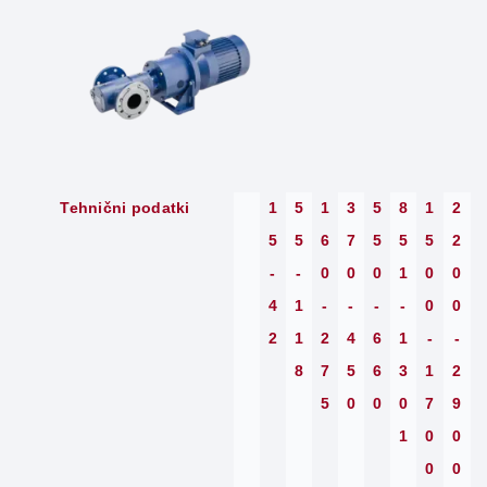
Tehnični podatki
1
5
1
3
5
8
1
2
5
5
6
7
5
5
5
2
-
-
0
0
0
1
0
0
4
1
-
-
-
-
0
0
2
1
2
4
6
1
-
-
8
7
5
6
3
1
2
5
0
0
0
7
9
1
0
0
0
0