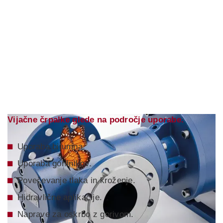
Vijačne črpalke glede na področje uporabe.
Uporaba bitumna.
Uporaba gorilnikov.
Povečevanje tlaka in kroženje.
Hidravlične aplikacije.
Naprave za oskrbo z gorivom.