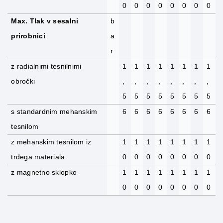
0
0
0
0
0
0
0
0
Max. Tlak v sesalni
b
prirobnici
a
r
z radialnimi tesnilnimi
1
1
1
1
1
1
1
1
obročki
,
,
,
,
,
,
,
,
5
5
5
5
5
5
5
5
s standardnim mehanskim
6
6
6
6
6
6
6
6
tesnilom
z mehanskim tesnilom iz
1
1
1
1
1
1
1
1
trdega materiala
0
0
0
0
0
0
0
0
z magnetno sklopko
1
1
1
1
1
1
1
1
0
0
0
0
0
0
0
0