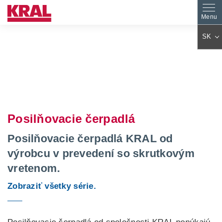
SK
DE
EN
ES
PL
FR
IT
AR
KO
Posilňovacie čerpadlá
JA
ZH
CS
PT
Posilňovacie čerpadlá KRAL od
TR
HU
výrobcu v prevedení so skrutkovým
FA
NL
vretenom.
RO
FI
Zobraziť všetky série.
DA
EL
BG
SV
SL
ET