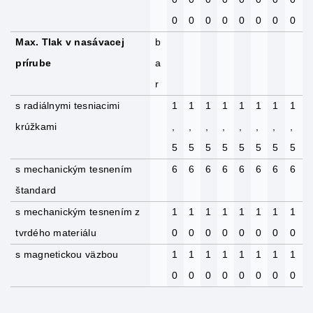
0
0
0
0
0
0
0
0
Max. Tlak v nasávacej
b
prírube
a
r
s radiálnymi tesniacimi
1
1
1
1
1
1
1
1
krúžkami
,
,
,
,
,
,
,
,
5
5
5
5
5
5
5
5
s mechanickým tesnením
6
6
6
6
6
6
6
6
štandard
s mechanickým tesnením z
1
1
1
1
1
1
1
1
tvrdého materiálu
0
0
0
0
0
0
0
0
s magnetickou väzbou
1
1
1
1
1
1
1
1
0
0
0
0
0
0
0
0