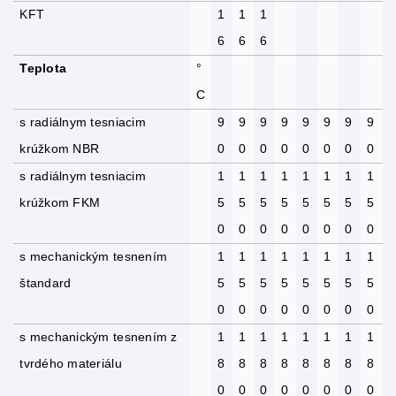
KFT
1
1
1
6
6
6
Teplota
°
C
s radiálnym tesniacim
9
9
9
9
9
9
9
9
krúžkom NBR
0
0
0
0
0
0
0
0
s radiálnym tesniacim
1
1
1
1
1
1
1
1
krúžkom FKM
5
5
5
5
5
5
5
5
0
0
0
0
0
0
0
0
s mechanickým tesnením
1
1
1
1
1
1
1
1
štandard
5
5
5
5
5
5
5
5
0
0
0
0
0
0
0
0
s mechanickým tesnením z
1
1
1
1
1
1
1
1
tvrdého materiálu
8
8
8
8
8
8
8
8
0
0
0
0
0
0
0
0