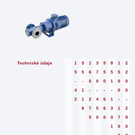
Technické údaje
1
5
1
3
5
8
1
2
5
5
6
7
5
5
5
2
-
-
0
0
0
1
0
0
4
1
-
-
-
-
0
0
2
1
2
4
6
1
-
-
8
7
5
6
3
1
2
5
0
0
0
7
9
1
0
0