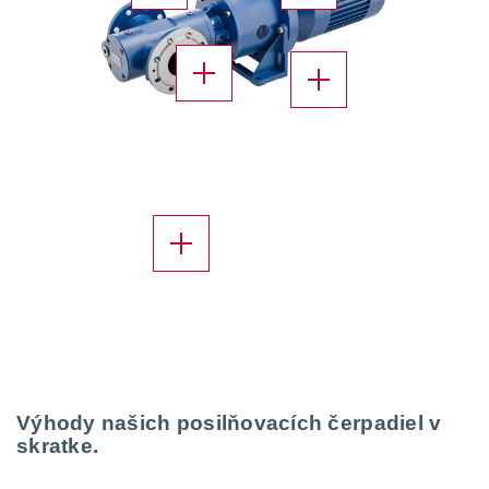
X
X
X
Výhody našich
posilňovacích čerpadiel
v
skratke.