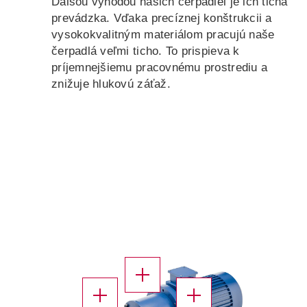
Ďalšou výhodou našich čerpadiel je ich tichá
prevádzka. Vďaka precíznej konštrukcii a
vysokokvalitným materiálom pracujú naše
čerpadlá veľmi ticho. To prispieva k
príjemnejšiemu pracovnému prostrediu a
znižuje hlukovú záťaž.
X
X
X