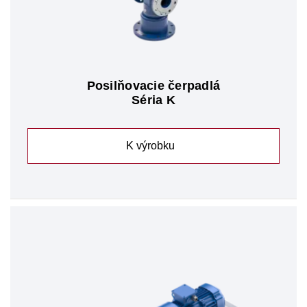
Posilňovacie čerpadlá
Séria K
K výrobku