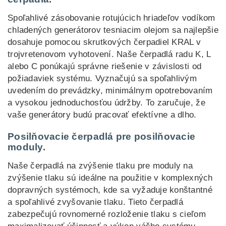
Spoľahlivé zásobovanie rotujúcich hriadeľov vodíkom
chladených generátorov tesniacim olejom sa najlepšie
dosahuje pomocou skrutkových čerpadiel KRAL v
trojvretenovom vyhotovení. Naše čerpadlá radu K, L
alebo C ponúkajú správne riešenie v závislosti od
požiadaviek systému. Vyznačujú sa spoľahlivým
uvedením do prevádzky, minimálnym opotrebovaním
a vysokou jednoduchosťou údržby. To zaručuje, že
vaše generátory budú pracovať efektívne a dlho.
Posilňovacie čerpadlá pre posilňovacie
moduly.
Naše čerpadlá na zvýšenie tlaku pre moduly na
zvýšenie tlaku sú ideálne na použitie v komplexných
dopravných systémoch, kde sa vyžaduje konštantné
a spoľahlivé zvyšovanie tlaku. Tieto čerpadlá
zabezpečujú rovnomerné rozloženie tlaku s cieľom