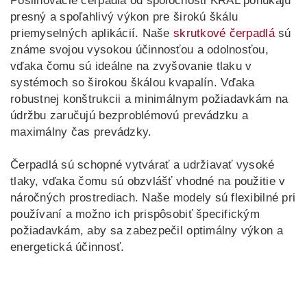
Posilňovacie čerpadlá od spoločnosti KRAL ponúkajú
presný a spoľahlivý výkon pre širokú škálu
LT
LV
priemyselných aplikácií. Naše
skrutkové čerpadlá
sú
UK
ID
známe svojou vysokou účinnosťou a odolnosťou,
vďaka čomu sú ideálne na zvyšovanie tlaku v
systémoch so širokou škálou kvapalín. Vďaka
robustnej konštrukcii a minimálnym požiadavkám na
údržbu zaručujú bezproblémovú prevádzku a
maximálny čas prevádzky.
Čerpadlá sú schopné vytvárať a udržiavať vysoké
tlaky, vďaka čomu sú obzvlášť vhodné na použitie v
náročných prostrediach. Naše modely sú flexibilné pri
používaní a možno ich prispôsobiť špecifickým
požiadavkám, aby sa zabezpečil optimálny výkon a
energetická účinnosť.