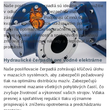
Naše posilňovacie čerpadlá sú ideálne aj na použitie
v odlučovačoch, kde zabezpečujú stabilné
zásobovanie tlakom. Podporujú účinnú separáciu
kvapalín a pevných látok udržiavaním potrebného
tlaku na optimalizáciu separačného procesu. Vďaka
svojej vysokej účinnosti a spoľahlivosti pomáhajú
znižovať prevádzkové náklady a zlepšovať kvalitu
produktov.
Hydraulické čerpadlá pre vodné elektrárne
Naše posilňovacie čerpadlá zohrávajú kľúčovú úlohu
v mazacích systémoch, aby zabezpečili požadovaný
tlak na optimálnu distribúciu mazív. Zabezpečujú
rovnomerné mazanie všetkých pohyblivých častí, čo
zvyšuje životnosť a výkonnosť vašich strojov. Vďaka
presnej a spoľahlivej regulácii tlaku významne
prispievajú k zníženiu opotrebenia a predchádzaniu