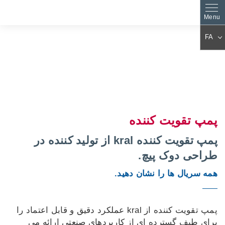
FA
DE
EN
ES
PL
FR
IT
AR
KO
پمپ تقویت کننده
JA
ZH
CS
PT
پمپ تقویت کننده kral از تولید کننده در
TR
HU
طراحی دوک پیچ.
NL
RO
همه سریال ها را نشان دهید.
FI
SK
DA
EL
BG
SV
پمپ تقویت کننده از kral عملکرد دقیق و قابل اعتماد را
برای طیف گسترده ای از کاربردهای صنعتی ارائه می
SL
ET