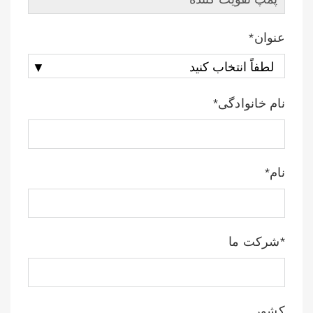
عنوان*
نام خانوادگی*
نام*
*شرکت ما
کشور