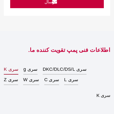
ارسال
اطلاعات فنی پمپ تقویت کننده ما.
سری DKC/DLC/DS/L
سری g
سری K
سری L
سری C
سری W
سری Z
سری K