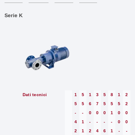
Serie K
Dati tecnici
1
5
1
3
5
8
1
2
5
5
6
7
5
5
5
2
-
-
0
0
0
1
0
0
4
1
-
-
-
-
0
0
2
1
2
4
6
1
-
-