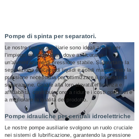
Pompe di spinta per separatori.
Le nostre pompe ausiliarie sono ideali anche per
l'impiego nei separatori, dove assicurano
un'alimentazione di pressione stabile. Supportano la
separazione efficace di liquidi e solidi mantenendo la
pressione necessaria per ottimizzare il processo di
separazione. Grazie alla loro elevata efficienza e
affidabilità, contribuiscono a ridurre i costi operativi e
a migliorare la qualità del prodotto.
Pompe idrauliche per centrali idroelettriche
Le nostre pompe ausiliarie svolgono un ruolo cruciale
nei sistemi di lubrificazione, garantendo la pressione