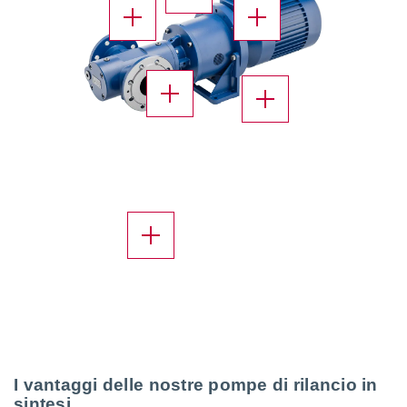
X
X
X
X
X
I vantaggi delle nostre
pompe di rilancio
in
sintesi.