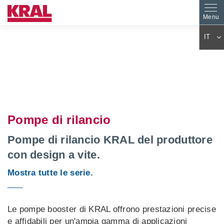
IT
DE
EN
ES
PL
FR
AR
KO
JA
Pompe di rilancio
ZH
CS
PT
TR
Pompe di rilancio KRAL del produttore
HU
FA
con design a vite.
NL
RO
Mostra tutte le serie.
FI
SK
DA
EL
BG
SV
Le pompe booster di KRAL offrono prestazioni precise
e affidabili per un'ampia gamma di applicazioni
SL
ET