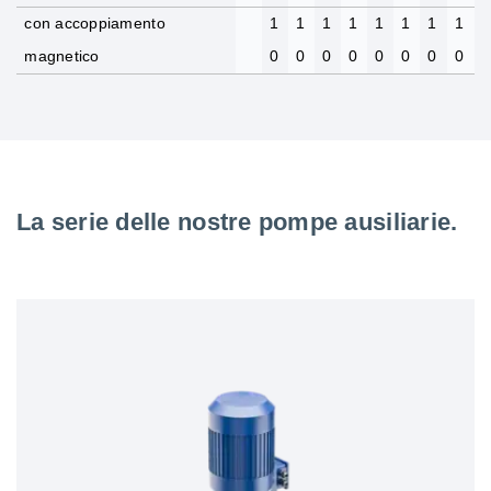
con accoppiamento
1
1
1
1
1
1
1
1
magnetico
0
0
0
0
0
0
0
0
La serie delle nostre pompe ausiliarie.