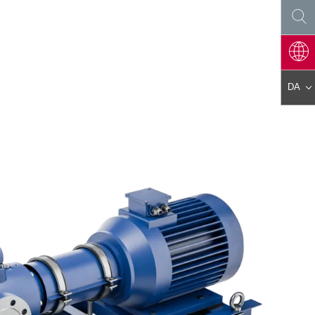
DA
DE
EN
ES
PL
FR
IT
AR
KO
JA
ZH
CS
PT
TR
HU
FA
NL
RO
FI
SK
EL