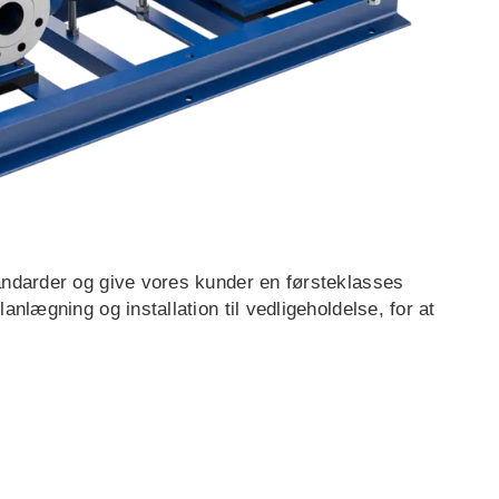
BG
SV
SL
ET
LT
LV
UK
ID
tandarder og give vores kunder en førsteklasses
nlægning og installation til vedligeholdelse, for at