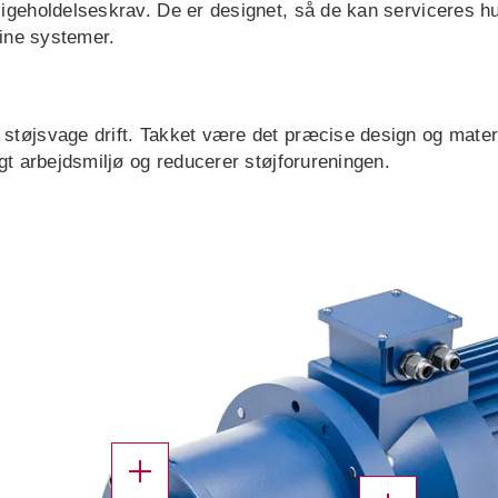
igeholdelseskrav. De er designet, så de kan serviceres hu
dine systemer.
støjsvage drift. Takket være det præcise design og materi
gt arbejdsmiljø og reducerer støjforureningen.
X
X