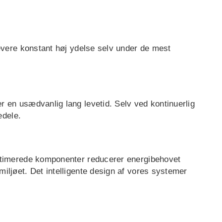
levere konstant høj ydelse selv under de mest
r en usædvanlig lang levetid. Selv ved kontinuerlig
edele.
optimerede komponenter reducerer energibehovet
iljøet. Det intelligente design af vores systemer