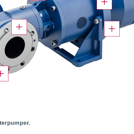
X
X
terpumper
.