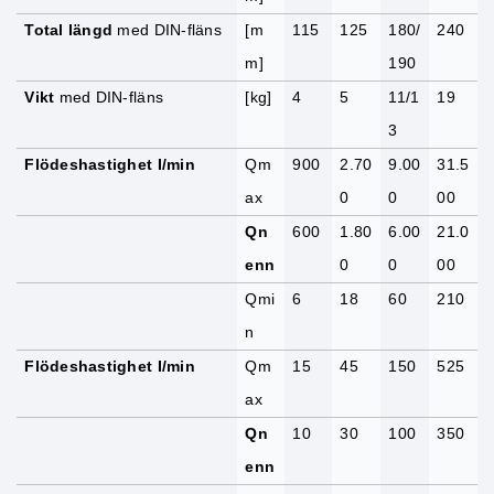
Total längd
med DIN-fläns
[m
115
125
180/
240
m]
190
Vikt
med DIN-fläns
[kg]
4
5
11/1
19
3
Flödeshastighet I/min
Qm
900
2.70
9.00
31.5
ax
0
0
00
Qn
600
1.80
6.00
21.0
enn
0
0
00
Qmi
6
18
60
210
n
Flödeshastighet I/min
Qm
15
45
150
525
ax
Qn
10
30
100
350
enn