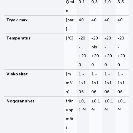
Qmi
0,1
0,3
1,0
3,5
n
Tryck max.
[bar
40
40
40
40
]
Temperatur
[°C]
-20
-20
-20
-20
-
bis
-
-
+20
+20
+20
+20
0
0
0
0
Viskositet
[m
1 -
1 -
1 -
1 -
m²/
1x1
1x1
1x1
1x1
s]
06
06
06
06
Noggrannhet
från
±0,
±0,1
±0,1
±0,1
upp
1 %
%
%
%
mät
t