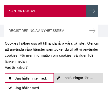
KONTAKTA KRAL
REGISTRERING AV NYHETSBREV
Cookies hjälper oss att tillhandahålla våra tjänster. Genom
Produkter
att använda våra tjänster samtycker du till att vi använder
cookies. För mer information om cookies, vänligen följ
Skruvpumpar.
länken nedan.
Flödesmätare.
Vad är kakor?
Särskilda projekt.
Inställningar för cookies
Jag håller inte med.
Produktöversikt.
Service
Jag håller med.
Tjänster för pumpar.
Tjänster för flödesmätningsteknik.