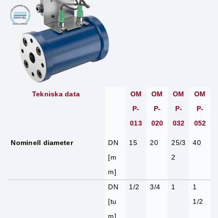
Tekniska data
OM
OM
OM
OM
P-
P-
P-
P-
013
020
032
052
Nominell diameter
DN
15
20
25/3
40
[m
2
m]
DN
1/2
3/4
1
1
[tu
1/2
m]