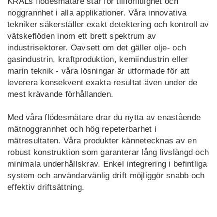
KRALs flödesmätare står för tillförlitlighet och
noggrannhet i alla applikationer. Våra innovativa
LT
LV
tekniker säkerställer exakt detektering och kontroll av
UK
ID
vätskeflöden inom ett brett spektrum av
industrisektorer. Oavsett om det gäller olje- och
gasindustrin, kraftproduktion, kemiindustrin eller
marin teknik - våra lösningar är utformade för att
leverera konsekvent exakta resultat även under de
mest krävande förhållanden.
Med våra flödesmätare drar du nytta av enastående
mätnoggrannhet och hög repeterbarhet i
mätresultaten. Våra produkter kännetecknas av en
robust konstruktion som garanterar lång livslängd och
minimala underhållskrav. Enkel integrering i befintliga
system och användarvänlig drift möjliggör snabb och
effektiv driftsättning.