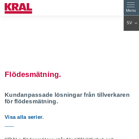
SV
DE
EN
ES
PL
FR
IT
AR
KO
Flödesmätning.
JA
ZH
CS
PT
TR
HU
Kundanpassade lösningar från tillverkaren
för flödesmätning.
FA
NL
RO
FI
Visa alla serier.
SK
DA
EL
BG
SL
ET