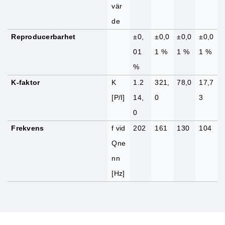
vär
de
Reproducerbarhet
±0,
±0,0
±0,0
±0,0
01
1 %
1 %
1 %
%
K-faktor
K
1.2
321,
78,0
17,7
[P/I]
14,
0
3
0
Frekvens
f vid
202
161
130
104
Qne
nn
[Hz]