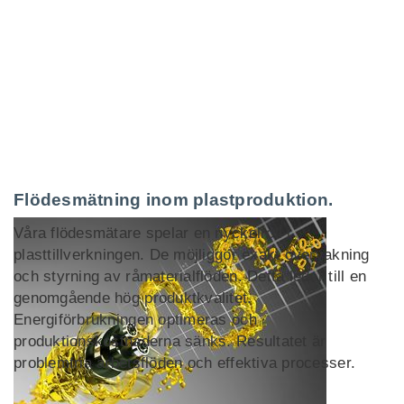
Flödesmätning inom plastproduktion.
Våra flödesmätare spelar en nyckelroll i
plasttillverkningen. De möjliggör exakt övervakning
och styrning av råmaterialflöden. Detta leder till en
genomgående hög produktkvalitet.
Energiförbrukningen optimeras och
produktionskostnaderna sänks. Resultatet är
problemfria arbetsflöden och effektiva processer.