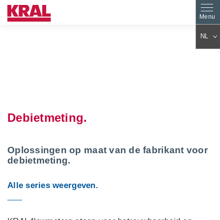
NL
DE
EN
ES
PL
FR
IT
AR
KO
Debietmeting.
JA
ZH
CS
PT
TR
HU
Oplossingen op maat van de fabrikant voor
debietmeting.
FA
RO
FI
SK
Alle series weergeven.
DA
EL
BG
SV
SL
ET