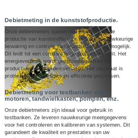
Debietmeting in de kunststofproductie.
Onze debietmeters spelen een sleutelrol bij de
productie van kunststoffen. Ze maken de nauwkeurige
bewaking en controle van grondstofstromen mogelijk.
Dit leidt tot een constant hoge productkwaliteit. Het
energieverbruik wordt geoptimaliseerd en de
productiekosten worden verlaagd. Het resultaat is
probleemloze workflows en efficiënte processen.
Debietmeting voor testbanken voor
motoren, tandwielkasten, pompen, enz.
Onze debietmeters zijn ideaal voor gebruik in
testbanken. Ze leveren nauwkeurige meetgegevens
voor het controleren en kalibreren van systemen. Dit
garandeert de kwaliteit en prestaties van uw