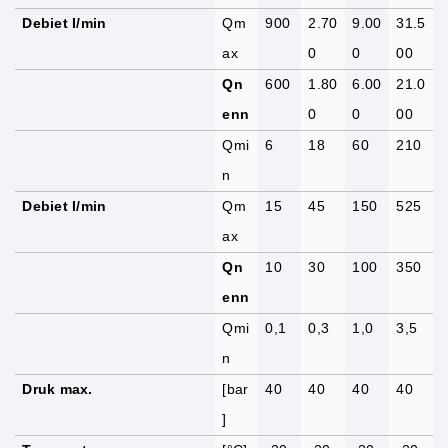
Debiet I/min
Qm
900
2.70
9.00
31.5
ax
0
0
00
Qn
600
1.80
6.00
21.0
enn
0
0
00
Qmi
6
18
60
210
n
Debiet I/min
Qm
15
45
150
525
ax
Qn
10
30
100
350
enn
Qmi
0,1
0,3
1,0
3,5
n
Druk max.
[bar
40
40
40
40
]