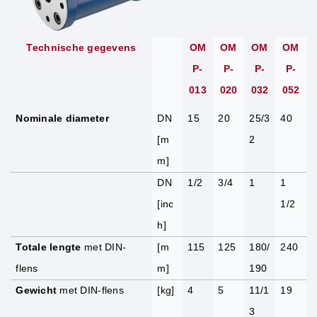
Technische gegevens
OM
OM
OM
OM
P-
P-
P-
P-
013
020
032
052
Nominale diameter
DN
15
20
25/3
40
[m
2
m]
DN
1/2
3/4
1
1
[inc
1/2
h]
Totale lengte
met DIN-
[m
115
125
180/
240
flens
m]
190
Gewicht
met DIN-flens
[kg]
4
5
11/1
19
3