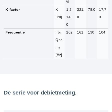
%
K-factor
K
1.2
321,
78,0
17,7
[P/I]
14,
0
3
0
Frequentie
f bij
202
161
130
104
Qne
nn
[Hz]
De serie voor debietmeting.