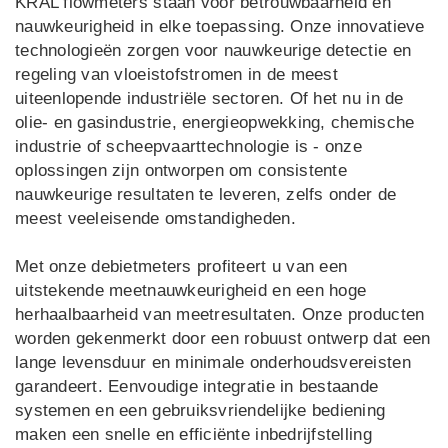
KRAL flowmeters staan voor betrouwbaarheid en
nauwkeurigheid in elke toepassing. Onze innovatieve
LT
LV
technologieën zorgen voor nauwkeurige detectie en
UK
ID
regeling van vloeistofstromen in de meest
uiteenlopende industriële sectoren. Of het nu in de
olie- en gasindustrie, energieopwekking, chemische
industrie of scheepvaarttechnologie is - onze
oplossingen zijn ontworpen om consistente
nauwkeurige resultaten te leveren, zelfs onder de
meest veeleisende omstandigheden.
Met onze debietmeters profiteert u van een
uitstekende meetnauwkeurigheid en een hoge
herhaalbaarheid van meetresultaten. Onze producten
worden gekenmerkt door een robuust ontwerp dat een
lange levensduur en minimale onderhoudsvereisten
garandeert. Eenvoudige integratie in bestaande
systemen en een gebruiksvriendelijke bediening
maken een snelle en efficiënte inbedrijfstelling