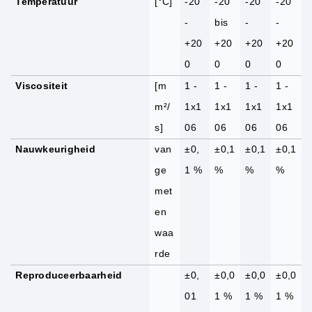
Temperatuur
[°C]
-20
-20
-20
-20
-
bis
-
-
+20
+20
+20
+20
0
0
0
0
Viscositeit
[m
1 -
1 -
1 -
1 -
m²/
1x1
1x1
1x1
1x1
s]
06
06
06
06
Nauwkeurigheid
van
±0,
±0,1
±0,1
±0,1
ge
1 %
%
%
%
met
en
waa
rde
Reproduceerbaarheid
±0,
±0,0
±0,0
±0,0
01
1 %
1 %
1 %