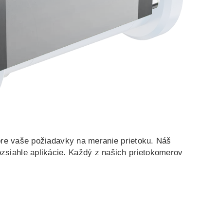
BG
SV
SL
ET
LT
LV
UK
ID
pre vaše požiadavky na meranie prietoku. Náš
siahle aplikácie. Každý z našich prietokomerov