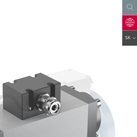
SK
DE
EN
ES
PL
FR
IT
AR
KO
JA
ZH
CS
PT
TR
HU
FA
NL
RO
FI
DA
EL