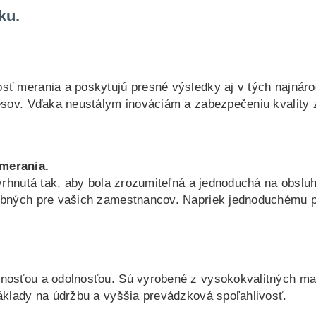
ku.
sť merania a poskytujú presné výsledky aj v tých najnár
esov. Vďaka neustálym inováciám a zabezpečeniu kvality 
merania.
vrhnutá tak, aby bola zrozumiteľná a jednoduchá na obsluh
ebných pre vašich zamestnancov. Napriek jednoduchému po
osťou a odolnosťou. Sú vyrobené z vysokokvalitných mater
áklady na údržbu a vyššia prevádzková spoľahlivosť.