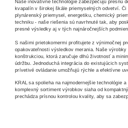
Naše inovatívne technológie zabezpečujú presnú de
kvapalín v širokej škále priemyselných odvetví. Či 
plynárenský priemysel, energetiku, chemický prie
techniku - naše riešenia sú navrhnuté tak, aby pos
presné výsledky aj v tých najnáročnejších podmie
S našimi prietokomermi profitujete z výnimočnej p
opakovateľnosti výsledkov merania. Naše výrobky
konštrukciou, ktorá zaručuje dlhú životnosť a min
údržbu. Jednoduchá integrácia do existujúcich sys
prívetivé ovládanie umožňujú rýchle a efektívne u
KRAL sa spolieha na najmodernejšie technológie a 
komplexný sortiment výrobkov siaha od kompaktnýc
prechádza prísnou kontrolou kvality, aby sa zabez