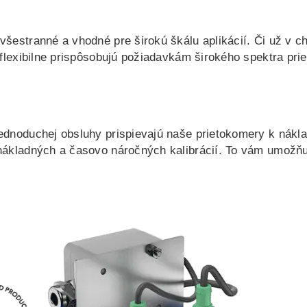
šestranné a vhodné pre širokú škálu aplikácií. Či už v c
a flexibilne prispôsobujú požiadavkám širokého spektra p
ednoduchej obsluhy prispievajú naše prietokomery k nákla
nákladných a časovo náročných kalibrácií. To vám umožňu