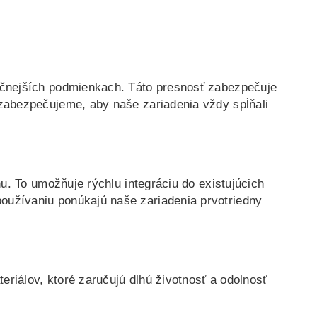
očnejších podmienkach. Táto presnosť zabezpečuje
zabezpečujeme, aby naše zariadenia vždy spĺňali
u. To umožňuje rýchlu integráciu do existujúcich
užívaniu ponúkajú naše zariadenia prvotriedny
iálov, ktoré zaručujú dlhú životnosť a odolnosť