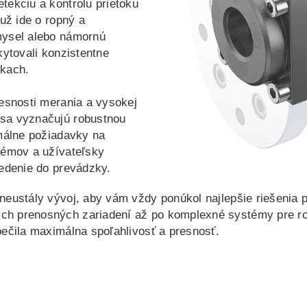
tekciu a kontrolu prietoku
už ide o ropný a
mysel alebo námornú
kytovali konzistentne
nkach.
resnosti merania a vysokej
 sa vyznačujú robustnou
imálne požiadavky na
témov a užívateľsky
vedenie do prevádzky.
neustály vývoj, aby vám vždy ponúkol najlepšie riešenia 
h prenosných zariadení až po komplexné systémy pre roz
pečila maximálna spoľahlivosť a presnosť.