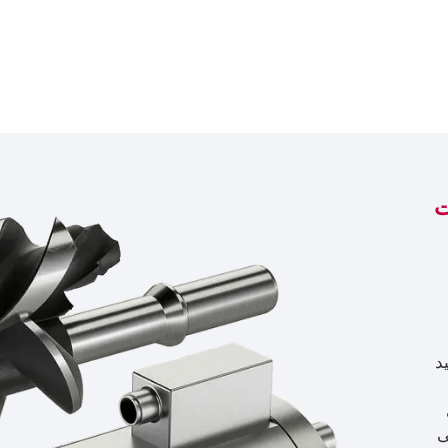
ت
ولید
ی