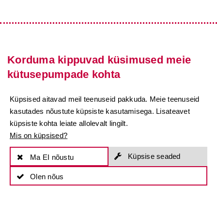
Korduma kippuvad küsimused meie
kütusepumpade kohta
Küpsised aitavad meil teenuseid pakkuda. Meie teenuseid
kasutades nõustute küpsiste kasutamisega. Lisateavet
Kuidas töötavad
küpsiste kohta leiate allolevalt lingilt.
kütusepumbad?
Mis on küpsised?
Küpsise seaded
Ma EI nõustu
Kütusepumbad transpordivad kütust
usaldusväärselt paagist mootorisse.
Olen nõus
Kütusepumpade tootjana loodame
vastupidavale tehnoloogiale ja kõrgele
tõhususele tööstuses, laevanduses ja