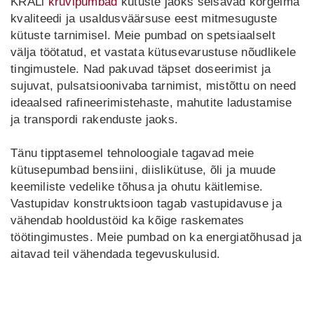
KRALi
kruvipumbad
kütuste jaoks seisavad kõrgeima
kvaliteedi ja usaldusväärsuse eest mitmesuguste
LT
LV
kütuste tarnimisel. Meie pumbad on spetsiaalselt
UK
ID
välja töötatud, et vastata kütusevarustuse nõudlikele
tingimustele. Nad pakuvad täpset doseerimist ja
sujuvat, pulsatsioonivaba tarnimist, mistõttu on need
ideaalsed rafineerimistehaste, mahutite ladustamise
ja transpordi rakenduste jaoks.
Tänu tipptasemel tehnoloogiale tagavad meie
kütusepumbad bensiini, diislikütuse, õli ja muude
keemiliste vedelike tõhusa ja ohutu käitlemise.
Vastupidav konstruktsioon tagab vastupidavuse ja
vähendab hooldustöid ka kõige raskemates
töötingimustes. Meie pumbad on ka energiatõhusad ja
aitavad teil vähendada tegevuskulusid.