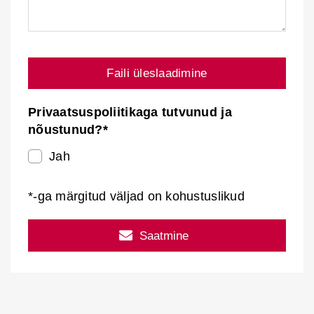
Faili üleslaadimine
Privaatsuspoliitikaga tutvunud ja
nõustunud?*
Jah
*-ga märgitud väljad on kohustuslikud
Saatmine