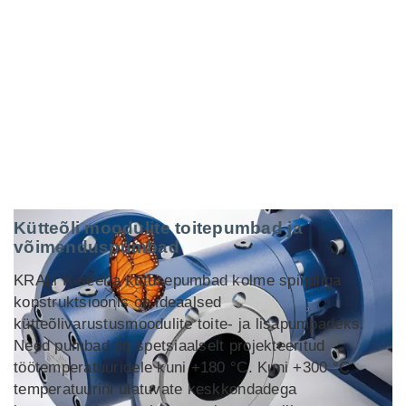
Kütteõli moodulite toitepumbad ja
võimenduspumbad
KRALi K-seeria
kütusepumbad
kolme spindliga
konstruktsioonis on ideaalsed
kütteõlivarustusmoodulite toite- ja lisapumpadeks.
Need pumbad on spetsiaalselt projekteeritud
töötemperatuuridele kuni +180 °C. Kuni +300 °C
temperatuurini ulatuvate keskkondadega