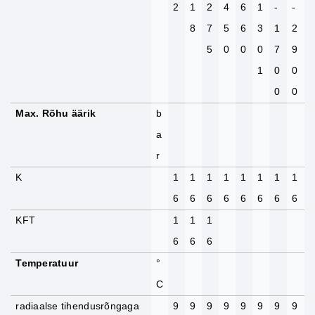
2
1
2
4
6
1
-
-
8
7
5
6
3
1
2
5
0
0
0
7
9
1
0
0
0
0
Max. Rõhu äärik
b
a
r
K
1
1
1
1
1
1
1
1
6
6
6
6
6
6
6
6
KFT
1
1
1
6
6
6
Temperatuur
°
C
radiaalse tihendusrõngaga
9
9
9
9
9
9
9
9