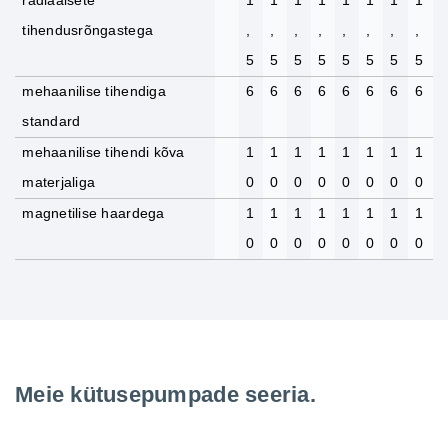
radiaalsete
1
1
1
1
1
1
1
1
tihendusrõngastega
,
,
,
,
,
,
,
,
5
5
5
5
5
5
5
5
mehaanilise tihendiga
6
6
6
6
6
6
6
6
standard
mehaanilise tihendi kõva
1
1
1
1
1
1
1
1
materjaliga
0
0
0
0
0
0
0
0
magnetilise haardega
1
1
1
1
1
1
1
1
0
0
0
0
0
0
0
0
Meie kütusepumpade seeria.