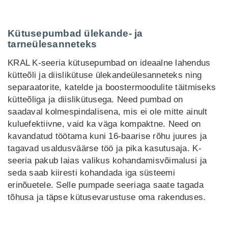
Kütusepumbad ülekande- ja
tarneülesanneteks
KRAL K-seeria kütusepumbad on ideaalne lahendus
kütteõli ja diislikütuse ülekandeülesanneteks ning
separaatorite, katelde ja boostermoodulite täitmiseks
kütteõliga ja diislikütusega. Need pumbad on
saadaval kolmespindalisena, mis ei ole mitte ainult
kuluefektiivne, vaid ka väga kompaktne. Need on
kavandatud töötama kuni 16-baarise rõhu juures ja
tagavad usaldusväärse töö ja pika kasutusaja. K-
seeria pakub laias valikus kohandamisvõimalusi ja
seda saab kiiresti kohandada iga süsteemi
erinõuetele. Selle pumpade seeriaga saate tagada
tõhusa ja täpse kütusevarustuse oma rakenduses.