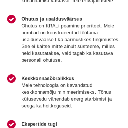
kohandamist vastavalt teie erivajadustele.
Ohutus ja usaldusväärsus
Ohutus on KRALi peamine prioriteet. Meie
pumbad on konstrueeritud töötama
usaldusväärselt ka äärmuslikes tingimustes.
See ei kaitse mitte ainult süsteeme, milles
neid kasutatakse, vaid tagab ka kasutava
personali ohutuse.
Keskkonnasõbralikkus
Meie tehnoloogia on kavandatud
keskkonnamõju minimeerimiseks. Tõhus
kütusevedu vähendab energiatarbimist ja
seega ka heitkoguseid.
Ekspertide tugi