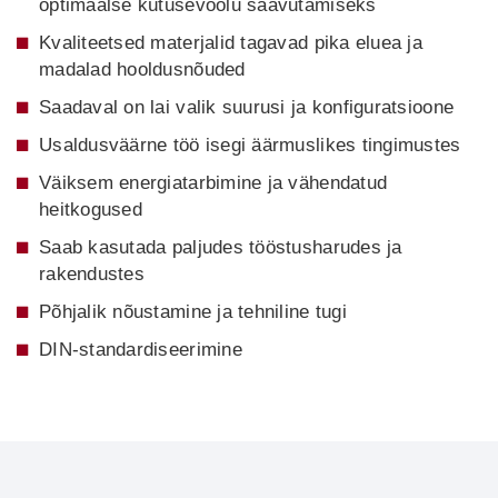
optimaalse kütusevoolu saavutamiseks
Kvaliteetsed materjalid tagavad pika eluea ja
madalad hooldusnõuded
Saadaval on lai valik suurusi ja konfiguratsioone
Usaldusväärne töö isegi äärmuslikes tingimustes
Väiksem energiatarbimine ja vähendatud
heitkogused
Saab kasutada paljudes tööstusharudes ja
rakendustes
Põhjalik nõustamine ja tehniline tugi
DIN-standardiseerimine