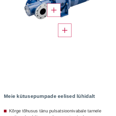
X
X
Meie kütusepumpade eelised lühidalt
Kõrge tõhusus tänu pulsatsioonivabale tarnele