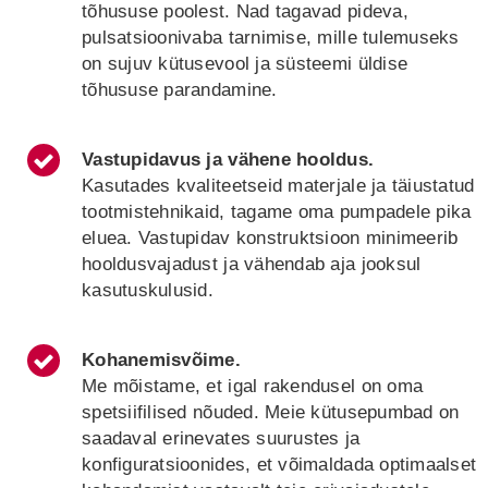
tõhususe poolest. Nad tagavad pideva,
pulsatsioonivaba tarnimise, mille tulemuseks
on sujuv kütusevool ja süsteemi üldise
tõhususe parandamine.
Vastupidavus ja vähene hooldus.
Kasutades kvaliteetseid materjale ja täiustatud
tootmistehnikaid, tagame oma pumpadele pika
eluea. Vastupidav konstruktsioon minimeerib
hooldusvajadust ja vähendab aja jooksul
kasutuskulusid.
Kohanemisvõime.
Me mõistame, et igal rakendusel on oma
spetsiifilised nõuded. Meie kütusepumbad on
saadaval erinevates suurustes ja
konfiguratsioonides, et võimaldada optimaalset