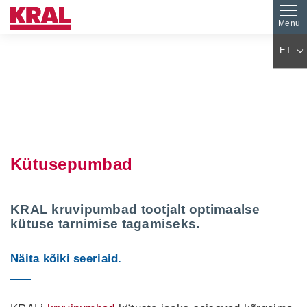
ET
DE
EN
ES
PL
FR
IT
AR
KO
Kütusepumbad
JA
ZH
CS
PT
TR
HU
KRAL kruvipumbad tootjalt optimaalse
kütuse tarnimise tagamiseks.
FA
NL
RO
FI
Näita kõiki seeriaid.
SK
DA
EL
BG
SV
SL