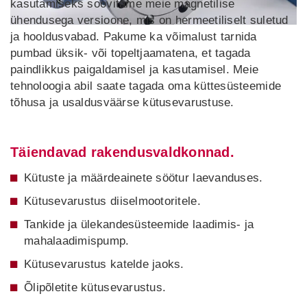
kasutamiseks soovitame meie magnetilise
ühendusega versioone, mis on hermeetiliselt suletud
ja hooldusvabad. Pakume ka võimalust tarnida
pumbad üksik- või topeltjaamatena, et tagada
paindlikkus paigaldamisel ja kasutamisel. Meie
tehnoloogia abil saate tagada oma küttesüsteemide
tõhusa ja usaldusväärse kütusevarustuse.
Täiendavad rakendusvaldkonnad.
Kütuste ja määrdeainete söötur laevanduses.
Kütusevarustus diiselmootoritele.
Tankide ja ülekandesüsteemide laadimis- ja
mahalaadimispump.
Kütusevarustus katelde jaoks.
Õlipõletite kütusevarustus.