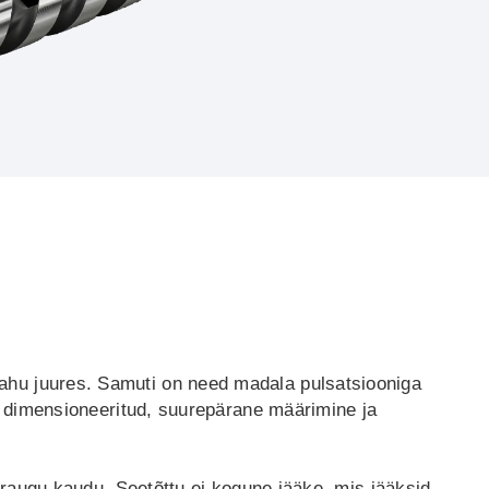
ahu juures. Samuti on need madala pulsatsiooniga
t dimensioneeritud, suurepärane määrimine ja
uraugu kaudu. Seetõttu ei kogune jääke, mis jääksid