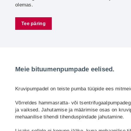
olemas.
Tee päring
Meie bituumenpumpade eelised.
Kruvipumpadel on teiste pumba tüüpide ees mitmeid
Võrreldes hammasratta- või tsentrifugaalpumpadeg
ja vaiksed. Jahutamise ja määrimise osas on kruvip
mehaanilise tihendi tihenduspindade jahutamine.
Lisaks sellele ei kogune jääke, kuna mehaanilise t