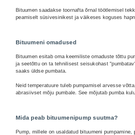
Bituumen saadakse toornafta õrnal töötlemisel tekk
peamiselt süsivesinikest ja väikeses koguses hapni
Bituumeni omadused
Bituumen esitab oma keemiliste omaduste tõttu pump
ja seetõttu on ta tehnilisest seisukohast "pumbatav
saaks üldse pumbata.
Neid temperatuure tuleb pumpamisel arvesse võtta, 
abrasiivset mõju pumbale. See mõjutab pumba kulumi
Mida peab bituumenipump suutma?
Pump, millele on usaldatud bituumeni pumpamine, pea