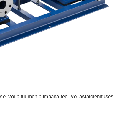
EL
BG
SV
SL
LT
LV
UK
ID
sel või bituumenipumbana tee- või asfaldiehituses.