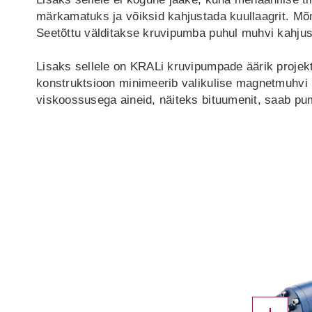
märkamatuks ja võiksid kahjustada kuullaagrit. Mõn
Seetõttu välditakse kruvipumba puhul muhvi kahju
Lisaks sellele on KRALi kruvipumpade äärik projek
konstruktsioon minimeerib valikulise magnetmuhvi 
viskoossusega aineid, näiteks bituumenit, saab pu
X