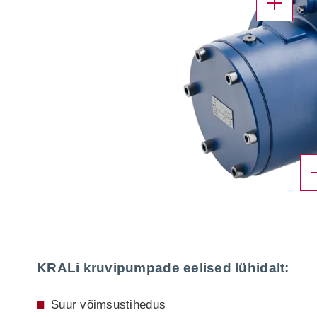
X
KRALi kruvipumpade eelised lühidalt:
Suur võimsustihedus