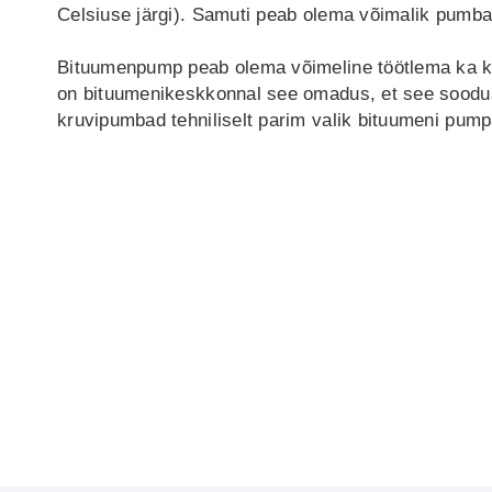
Celsiuse järgi). Samuti peab olema võimalik pumba
Bituumenpump peab olema võimeline töötlema ka ke
on bituumenikeskkonnal see omadus, et see soodus
kruvipumbad tehniliselt parim valik bituumeni pum