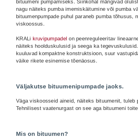
bituumeni pumpamiseks. Siinkohal mängivad olulist r
nagu näiteks pumba imemiskäitumine või pumba vä
bituumenpumpade puhul paraneb pumba tõhusus, m
viskoossus.
KRALi
kruvipumpadel
on peenreguleeritav lineaarn
näiteks hoolduskulusid ja seega ka tegevuskulusid
kuuluvad kompaktne konstruktsioon, suur vastupida
väike rikete esinemise tõenäosus.
Väljakutse bituumenipumpade jaoks.
Väga viskoosseid aineid, näiteks bituumenit, tuleb
Tehnilisest vaatenurgast on see aga bituumeni toit
Mis on bituumen?