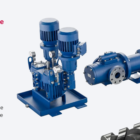
de
ie
ie