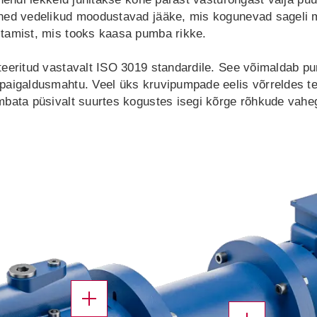
ed vedelikud moodustavad jääke, mis kogunevad sageli meh
stamist, mis tooks kaasa pumba rikke.
teeritud vastavalt ISO 3019 standardile. See võimaldab p
paigaldusmahtu. Veel üks kruvipumpade eelis võrreldes te
mbata püsivalt suurtes kogustes isegi kõrge rõhkude vahe
X
X