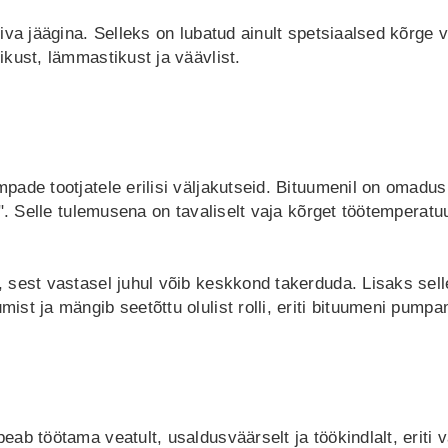
iva jäägina. Selleks on lubatud ainult spetsiaalsed kõrge 
kust, lämmastikust ja väävlist.
ade tootjatele erilisi väljakutseid. Bituumenil on omadus
". Selle tulemusena on tavaliselt vaja kõrget töötemperatu
sest vastasel juhul võib keskkond takerduda. Lisaks sell
st ja mängib seetõttu olulist rolli, eriti bituumeni pumpa
b töötama veatult, usaldusväärselt ja töökindlalt, eriti v