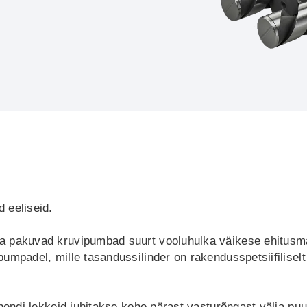
 eeliseid.
a pakuvad kruvipumbad suurt vooluhulka väikese ehitusm
umpadel, mille tasandussilinder on rakendusspetsiifilisel
ihendi lekkeid juhitakse kohe pärast vasturõngast välja pu