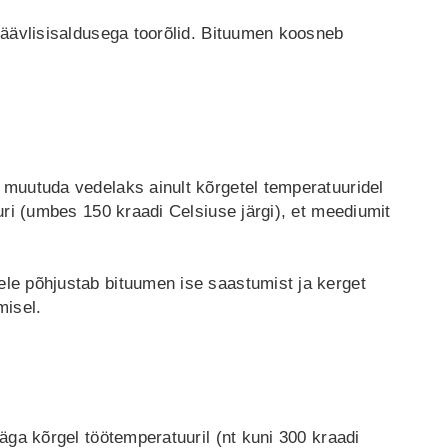
väävlisisaldusega toorõlid. Bituumen koosneb
 muutuda vedelaks ainult kõrgetel temperatuuridel
uri (umbes 150 kraadi Celsiuse järgi), et meediumit
ele põhjustab bituumen ise saastumist ja kerget
misel.
äga kõrgel töötemperatuuril (nt kuni 300 kraadi