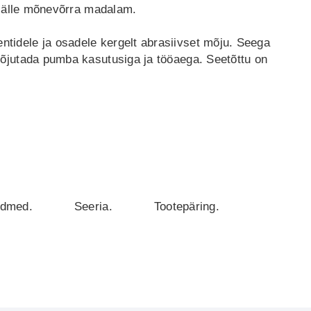
 jälle mõnevõrra madalam.
idele ja osadele kergelt abrasiivset mõju. Seega
õjutada pumba kasutusiga ja tööaega. Seetõttu on
ndmed.
Seeria.
Tootepäring.