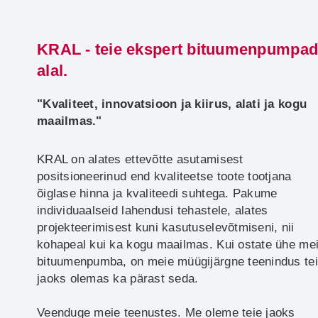
KRAL - teie ekspert bituumenpumpa
alal.
"Kvaliteet, innovatsioon ja kiirus, alati ja kogu
maailmas."
KRAL on alates ettevõtte asutamisest
positsioneerinud end kvaliteetse toote tootjana
õiglase hinna ja kvaliteedi suhtega. Pakume
individuaalseid lahendusi tehastele, alates
projekteerimisest kuni kasutuselevõtmiseni, nii
kohapeal kui ka kogu maailmas. Kui ostate ühe me
bituumenpumba, on meie müügijärgne teenindus te
jaoks olemas ka pärast seda.
Veenduge meie teenustes. Me oleme teie jaoks