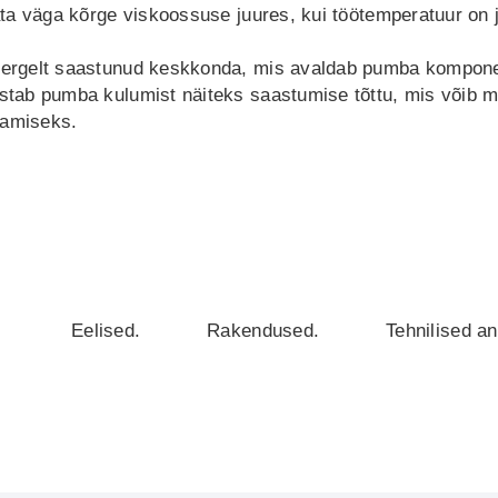
ta väga kõrge viskoossuse juures, kui töötemperatuur on
rgelt saastunud keskkonda, mis avaldab pumba komponent
tab pumba kulumist näiteks saastumise tõttu, mis võib m
pamiseks.
Eelised.
Rakendused.
Tehnilised a