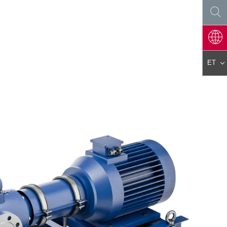
ET
DE
EN
ES
PL
FR
IT
AR
KO
JA
ZH
CS
PT
TR
HU
FA
NL
RO
FI
SK
DA