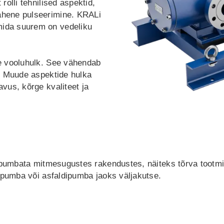
olli tehnilised aspektid,
hene pulseerimine. KRALi
ida suurem on vedeliku
e vooluhulk. See vähendab
. Muude aspektide hulka
vus, kõrge kvaliteet ja
 pumbata mitmesugustes rakendustes, näiteks tõrva tootmi
epumba või asfaldipumba jaoks väljakutse.