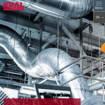
SK
DE
EN
ES
PL
FR
IT
AR
KO
JA
ZH
CS
PT
TR
HU
FA
NL
RO
FI
DA
EL
BG
SV
SL
ET