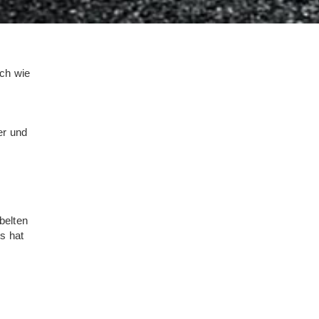
ach wie
er und
belten
s hat