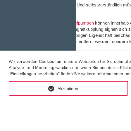
damit flüssig zu halten. Und selbstverständlich m
ausgelegt sein.
KRAL Schraubenspindelpumpen
können innerhalb 
Unsere Pumpen mit Magnetkupplung eignen sich sp
Temperatur und der klebrigen Eigenschaft beschä
diese nicht nur mühsam entfernt werden, sondern
Wir verwenden Cookies, um unsere Webseiten für Sie optimal zu
Analyse- und Marketingzwecken nur, wenn Sie uns durch Klicken 
"Einstellungen bearbeiten" finden Sie weitere Informationen u
Akzeptieren
Pumpe mit erheblicher Leckage.
Vor der Entscheidung, welche Dichtung verwendet wi
meist auf die
Magnetkupplung
. Die teureren Ansch