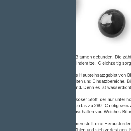
Heute wird Asphalt mit Bitumen gebunden. Die zäh
Klebekraft ein ideales Bindemittel. Gleichzeitig so
Straßenbau ist zwar das Haupteinsatzgebiet von Bit
Anwendungsmöglichkeiten und Einsatzbereiche. Bitu
Beständigkeit gefragt sind. Denn es ist wasserdicht
Bitumen ist ein hochviskoser Stoff, der nur unter 
einmal Temperaturen von bis zu 280 °C nötig sei
unterschiedlichen Eigenschaften vor. Weiches Bitu
Der Transport von Bitumen stellt eine Herausford
darf nicht stocken, abkühlen und sich verfestige