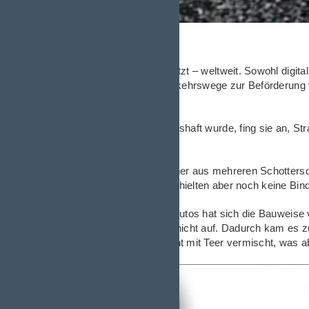
Wir sind bestens vernetzt – weltweit. Sowohl digit
vor die wichtigsten Verkehrswege zur Beförderung
Kleine Zeitreise.
Als die Menschheit sesshaft wurde, fing sie an, S
bequemer Transport.
Straßen bestanden früher aus mehreren Schottersch
Gesteinskörnungen enthielten aber noch keine Bind
Mit der Erfindung des Autos hat sich die Bauweise 
die oberste Schotterschicht auf. Dadurch kam es z
man die Schotterschicht mit Teer vermischt, was a