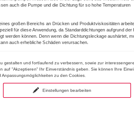
üssen auch die Pumpe und die Dichtung für so hohe Temperaturen
eines großen Bereichs an Drücken und Produktviskositäten arbeit
eziell für diese Anwendung, da Standarddichtungen aufgrund der
digt werden können. Denn wenn die Dichtungsleckage aushärtet, 
 kann auch erhebliche Schäden verursachen.
 gestalten und fortlaufend zu verbessern, sowie zur interessengere
auf "Akzeptieren" Ihr Einverständnis geben. Sie können Ihre Einwill
nd Anpassungsmöglichkeiten zu den Cookies.
Einstellungen bearbeiten
rd, sollten die Kosten gegenübergestellt werden. Dann fällt die W
affungskosten amortisieren sich schnell, denn sie ist wartungsarm