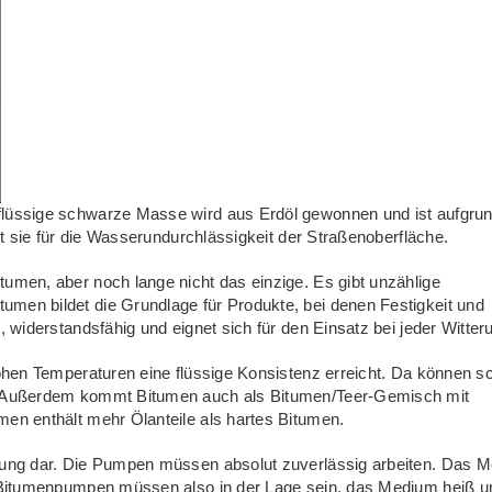
flüssige schwarze Masse wird aus Erdöl gewonnen und ist aufgrun
rgt sie für die Wasserundurchlässigkeit der Straßenoberfläche.
umen, aber noch lange nicht das einzige. Es gibt unzählige
men bildet die Grundlage für Produkte, bei denen Festigkeit und
, widerstandsfähig und eignet sich für den Einsatz bei jeder Witter
hohen Temperaturen eine flüssige Konsistenz erreicht. Da können s
n. Außerdem kommt Bitumen auch als Bitumen/Teer-Gemisch mit
men enthält mehr Ölanteile als hartes Bitumen.
erung dar. Die Pumpen müssen absolut zuverlässig arbeiten. Das 
n. Bitumenpumpen müssen also in der Lage sein, das Medium heiß u