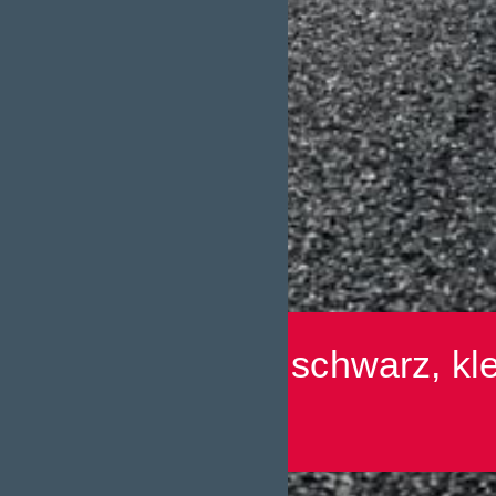
Bitumen – schwarz, kl
noch?