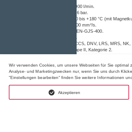
Fördermenge:
5 bis 2.900 l/min.
Max. Differenzdruck:
16 bar.
Temperaturbereich:
-20 bis +180 °C (mit Magnetku
Viskosität:
1,1 bis 10.000 mm²/s.
Gehäuse:
Sphäroguss EN-GJS-400.
Spindeln:
Stahl, nitriert.
Abnahmen:
ABS, BV, CCS, DNV, LRS, MRS, NK,
ATEX:
II 2 GD b/c Gruppe II, Kategorie 2.
Heizung:
Elektrisch, Medium oder Dampf.
Wir verwenden Cookies, um unsere Webseiten für Sie optimal zu
Analyse- und Marketingzwecken nur, wenn Sie uns durch Klicken 
"Einstellungen bearbeiten" finden Sie weitere Informationen u
Akzeptieren