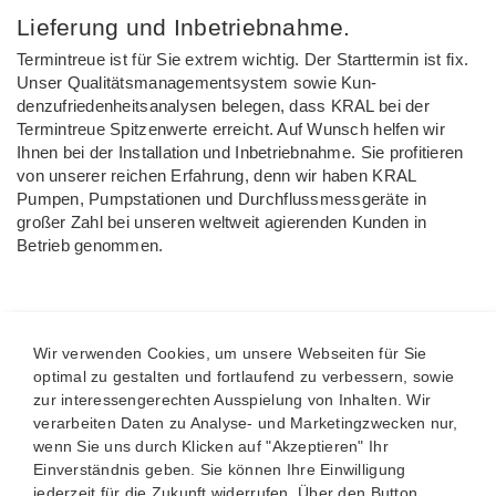
Lieferung und Inbetriebnahme.
Termintreue ist für Sie extrem wichtig. Der Starttermin ist fix.
Unser Qualitätsmanage­mentsystem sowie Kun­
denzufriedenheitsanaly­sen belegen, dass KRAL bei der
Termintreue Spit­zenwerte erreicht. Auf Wunsch helfen wir
Ihnen bei der Installation und In­betriebnahme. Sie profi­tieren
von unserer rei­chen Erfahrung, denn wir haben KRAL
Pumpen, Pumpstationen und Durchflussmessgeräte in
großer Zahl bei un­seren weltweit agierenden Kunden in
Betrieb genommen.
Detail Engineering auf höchstem Niveau.
Wir verwenden Cookies, um unsere Webseiten für Sie
Ihre Auftragsbücher sind voll. Deshalb beauftragen Sie
optimal zu gestalten und fortlaufend zu verbessern, sowie
externe Firmen mit der Konstruktion und der Fertigung
zur interessengerechten Ausspielung von Inhalten. Wir
von Anlagen. Für Sie ist wichtig, dass Ihre Lieferanten auf
verarbeiten Daten zu Analyse- und Marketingzwecken nur,
gleich hohem technischen Niveau arbeiten wie Sie, denn Sie
wenn Sie uns durch Klicken auf "Akzeptieren" Ihr
wollen Ihren Kunden Qualität bieten. Die KRAL GmbH ist für
Einverständnis geben. Sie können Ihre Einwilligung
Qualität bekannt. Mit KRAL kooperieren Sie auf Augenhöhe.
jederzeit für die Zukunft widerrufen. Über den Button