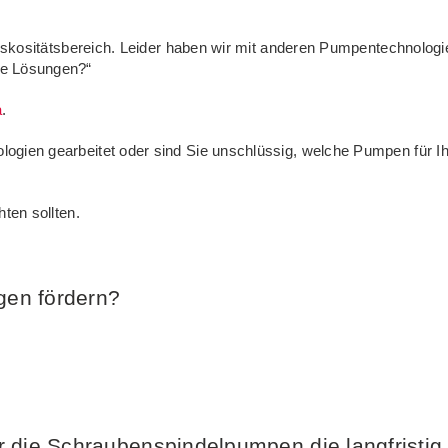
Viskositätsbereich. Leider haben wir mit anderen Pumpentechnologi
re Lösungen?“
a
.
ogien gearbeitet oder sind Sie unschlüssig, welche Pumpen für I
ten sollten.
en fördern?
 die Schraubenspindelpumpen die langfristig