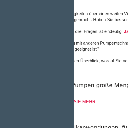
Und nicht zuletzt:
„Wir arbeiten mit Flüssigkeiten über einen weiten 
schlechte Erfahrungen gemacht. Haben Sie besse
Unsere Antwort auf alle drei Fragen ist eindeutig:
J
Haben auch Sie bislang mit anderen Pumpentechnol
Anwendung am besten geeignet ist?
Erfahren Sie im folgenden Überblick, worauf Sie ach
Können kleine Pumpen große Meng
ERFAHREN SIE MEHR
Weitere Hydraulikanwendungen, für