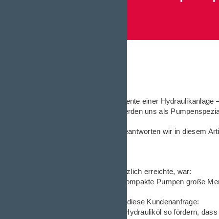
besten?
Die wichtigste Komponente einer Hydraulikanlage 
Verständlicherweise werden uns als Pumpenspezial
Einige dieser Fragen beantworten wir in diesem Arti
Drei konkrete Fragen.
Eine Frage, die uns kürzlich erreichte, war:
„Können auch kleine, kompakte Pumpen große Men
Sehr konkret war auch diese Kundenanfrage:
„Können Ihre Pumpen Hydrauliköl so fördern, dass 