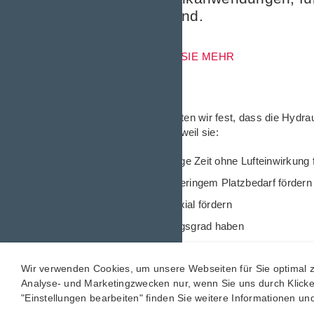
bessere Wahl sind.
ERFAHREN SIE MEHR
Zusammenfassend
halten wir fest, dass die Hyd
haben. Unter anderem weil sie:
Hydrauliköl über lange Zeit ohne Lufteinwirkung 
große Mengen bei geringem Platzbedarf förder
das Öl linear, also axial fördern
einen hohen Wirkungsgrad haben
kaum Wärmeeintrag und wenig Rückflüsse aufw
Wir verwenden Cookies, um unsere Webseiten für Sie optimal zu
einen großen Viskositätsbereich abdecken
Analyse- und Marketingzwecken nur, wenn Sie uns durch Klicken 
sehr leise sind
"Einstellungen bearbeiten" finden Sie weitere Informationen u
minimalen Verschleiß verursachen